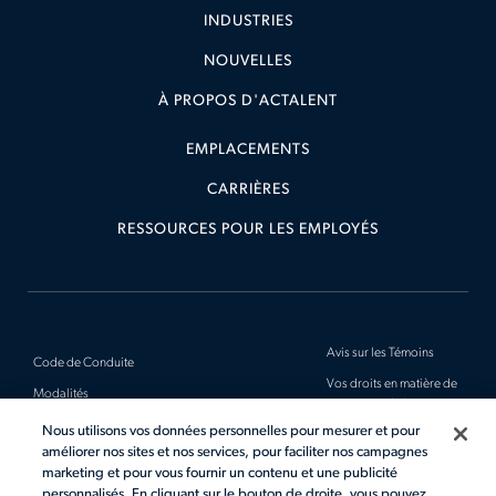
INDUSTRIES
NOUVELLES
À PROPOS D'ACTALENT
EMPLACEMENTS
CARRIÈRES
RESSOURCES POUR LES EMPLOYÉS
Avis sur les Témoins
Code de Conduite
Vos droits en matière de
Modalités
protection de la vie
privée
Avis de Confidentialité
Nous utilisons vos données personnelles pour mesurer et pour
améliorer nos sites et nos services, pour faciliter nos campagnes
Plan du Site
Avis Obligatoires
marketing et pour vous fournir un contenu et une publicité
personnalisés. En cliquant sur le bouton de droite, vous pouvez