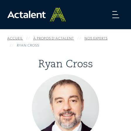
Toggl
naviga
ACCUEIL
À PROPOS D'ACTALENT
NOS EXPERTS
RYAN CROSS
Ryan Cross